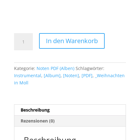
00:00
CHRISTMAS
In den Warenkorb
IN
MINOR
Weihnachten
in
Kategorie:
Noten PDF (Alben)
Schlagwörter:
Moll
Instrumental
,
[Album]
,
[Noten]
,
[PDF]
,
_Weihnachten
(Notenbuch
in Moll
PDF)
Menge
Beschreibung
Rezensionen (0)