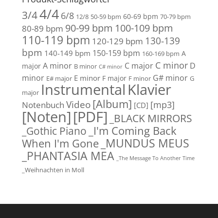
4/4
3/4
6/8
60-69 bpm
12/8
50-59 bpm
70-79 bpm
90-99 bpm
100-109 bpm
80-89 bpm
110-119 bpm
130-139
120-129 bpm
bpm
150-159 bpm
140-149 bpm
A
160-169 bpm
C minor
A minor
C major
D
major
B minor
C# minor
minor
G# minor
E minor
F major
E# major
F minor
G
Instrumental
Klavier
major
[Album]
Video
[mp3]
Notenbuch
[CD]
[Noten]
[PDF]
_BLACK MIRRORS
_Gothic Piano
_I'm Coming Back
_MUNDUS MEUS
When I'm Gone
_PHANTASIA MEA
_The Message To Another Time
_Weihnachten in Moll