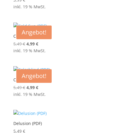
inkl. 19 % MwSt.
Angebot!
Cold Sun (PDF)
Ursprünglicher
Aktueller
5,49
€
4,99
€
Preis
Preis
inkl. 19 % MwSt.
war:
ist:
5,49 €
4,99 €.
Angebot!
Colorblind (PDF)
Ursprünglicher
Aktueller
5,49
€
4,99
€
Preis
Preis
inkl. 19 % MwSt.
war:
ist:
5,49 €
4,99 €.
Delusion (PDF)
5,49
€