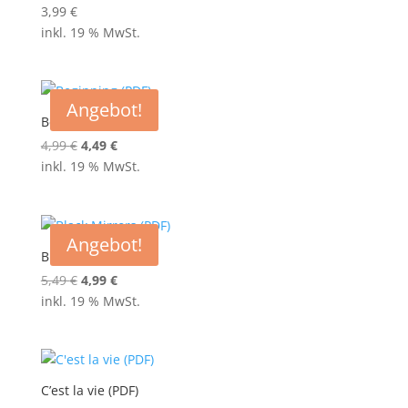
3,99
€
inkl. 19 % MwSt.
Angebot!
Beginning (PDF)
Ursprünglicher
Aktueller
4,99
€
4,49
€
Preis
Preis
inkl. 19 % MwSt.
war:
ist:
4,99 €
4,49 €.
Angebot!
Black Mirrors (PDF)
Ursprünglicher
Aktueller
5,49
€
4,99
€
Preis
Preis
inkl. 19 % MwSt.
war:
ist:
5,49 €
4,99 €.
C’est la vie (PDF)