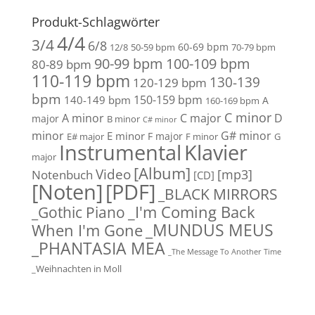
Produkt-Schlagwörter
4/4
3/4
6/8
60-69 bpm
12/8
50-59 bpm
70-79 bpm
90-99 bpm
100-109 bpm
80-89 bpm
110-119 bpm
130-139
120-129 bpm
bpm
150-159 bpm
140-149 bpm
A
160-169 bpm
C minor
A minor
C major
D
major
B minor
C# minor
minor
G# minor
E minor
F major
E# major
F minor
G
Instrumental
Klavier
major
[Album]
Video
[mp3]
Notenbuch
[CD]
[Noten]
[PDF]
_BLACK MIRRORS
_Gothic Piano
_I'm Coming Back
_MUNDUS MEUS
When I'm Gone
_PHANTASIA MEA
_The Message To Another Time
_Weihnachten in Moll