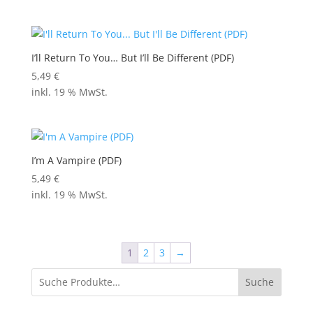
I’ll Return To You… But I’ll Be Different (PDF)
5,49
€
inkl. 19 % MwSt.
I’m A Vampire (PDF)
5,49
€
inkl. 19 % MwSt.
1
2
3
→
Suche