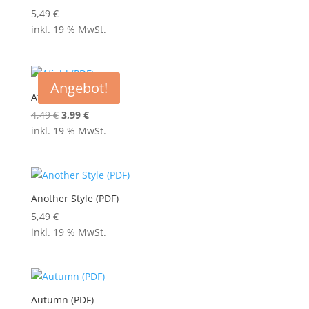
von 5
5,49
€
inkl. 19 % MwSt.
Angebot!
Afield (PDF)
Ursprünglicher
Aktueller
4,49
€
3,99
€
Preis
Preis
inkl. 19 % MwSt.
war:
ist:
4,49 €
3,99 €.
Another Style (PDF)
5,49
€
inkl. 19 % MwSt.
Autumn (PDF)