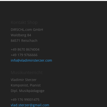
Kontakt Shop
DIRSCHL.com GmbH
Waldberg 84
84571 Reischach
+49 8670 8674004
+49 179 9766666
info@vladimirsterzer.com
Musikunterricht
Vladimir Sterzer
Komponist, Pianist
Dipl. Musikpädagoge
+49 176 99001475
vlad.sterzer@gmail.com