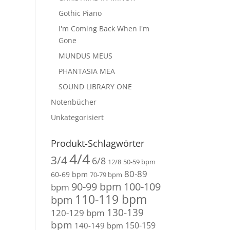
Gothic Piano
I'm Coming Back When I'm
Gone
MUNDUS MEUS
PHANTASIA MEA
SOUND LIBRARY ONE
Notenbücher
Unkategorisiert
Produkt-Schlagwörter
4/4
3/4
6/8
12/8
50-59 bpm
80-89
60-69 bpm
70-79 bpm
90-99 bpm
100-109
bpm
110-119 bpm
bpm
130-139
120-129 bpm
bpm
150-159
140-149 bpm