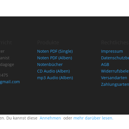
richt
Produkte
Rechtliches
zer
Noten PDF (Single)
Impressum
anist
Noten PDF (Alben)
Datenschutzb
ädagoge
Notenbücher
AGB
CD Audio (Alben)
Widerrufsbel
1475
mp3 Audio (Alben)
Versandarten
@gmail.com
Zahlungsarte
ten. Du kannst diese
Annehmen
oder
mehr darüber lesen.