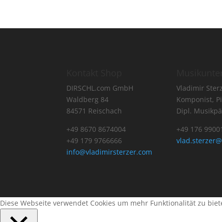
Kontakt Shop
Musikunter
DIRSCHL.com GmbH
Vladimir Ster
Waldberg 84
Komponist, Pi
84571 Reischach
Dipl. Musikp
+49 8670 8674004
+49 176 9900
+49 179 9766666
vlad.sterzer
info@vladimirsterzer.com
Diese Webseite verwendet Cookies um mehr Funktionalität zu bie