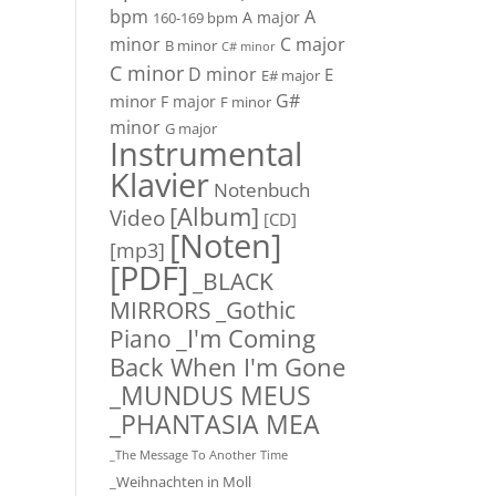
A
bpm
A major
160-169 bpm
minor
C major
B minor
C# minor
C minor
D minor
E
E# major
G#
minor
F major
F minor
minor
G major
Instrumental
Klavier
Notenbuch
[Album]
Video
[CD]
[Noten]
[mp3]
[PDF]
_BLACK
_Gothic
MIRRORS
Piano
_I'm Coming
Back When I'm Gone
_MUNDUS MEUS
_PHANTASIA MEA
_The Message To Another Time
_Weihnachten in Moll