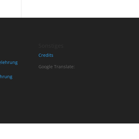
Sonstiges
Credits
elehrung
Google Translate:
ehrung
n