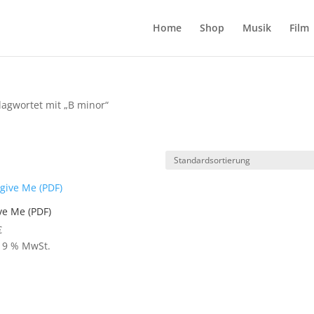
Home
Shop
Musik
Film
lagwortet mit „B minor“
ve Me (PDF)
€
 19 % MwSt.