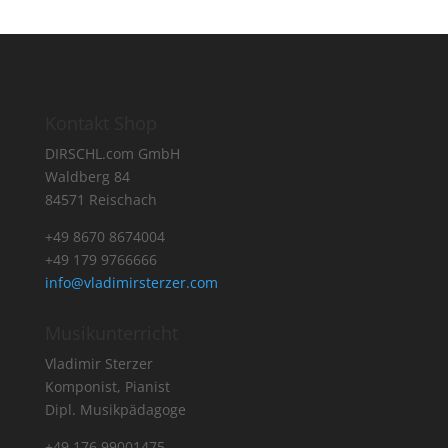
Kontakt Shop
DIRSCHL.com GmbH
Waldberg 84
84571 Reischach
+49 8670 8674004
+49 179 9766666
info@vladimirsterzer.com
Musikunterricht
Vladimir Sterzer
Komponist, Pianist
Dipl. Musikpädagoge
+49 176 99001475