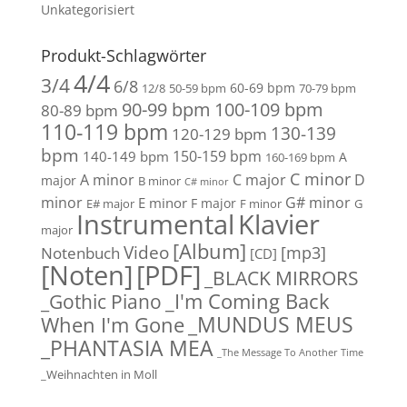
Unkategorisiert
Produkt-Schlagwörter
4/4
3/4
6/8
60-69 bpm
12/8
50-59 bpm
70-79 bpm
90-99 bpm
100-109 bpm
80-89 bpm
110-119 bpm
130-139
120-129 bpm
bpm
150-159 bpm
140-149 bpm
A
160-169 bpm
C minor
A minor
C major
D
major
B minor
C# minor
minor
G# minor
E minor
F major
E# major
F minor
G
Instrumental
Klavier
major
[Album]
Video
[mp3]
Notenbuch
[CD]
[Noten]
[PDF]
_BLACK MIRRORS
_Gothic Piano
_I'm Coming Back
_MUNDUS MEUS
When I'm Gone
_PHANTASIA MEA
_The Message To Another Time
_Weihnachten in Moll