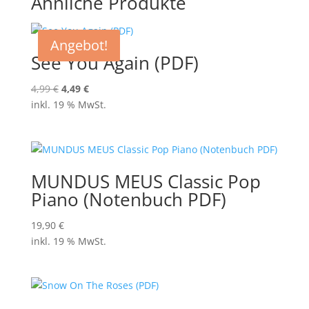
Ähnliche Produkte
Angebot!
See You Again (PDF)
Ursprünglicher
Aktueller
4,99
€
4,49
€
Preis
Preis
inkl. 19 % MwSt.
war:
ist:
4,99 €
4,49 €.
MUNDUS MEUS Classic Pop
Piano (Notenbuch PDF)
19,90
€
inkl. 19 % MwSt.