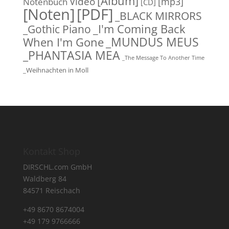
[Album]
Video
[mp3]
Notenbuch
[CD]
[Noten]
[PDF]
_BLACK MIRRORS
_Gothic Piano
_I'm Coming Back
_MUNDUS MEUS
When I'm Gone
_PHANTASIA MEA
_The Message To Another Time
_Weihnachten in Moll
Kontakt Shop
DIRSCHL.com GmbH
Waldberg 84
84571 Reischach
+49 8670 8674004
+49 179 9766666