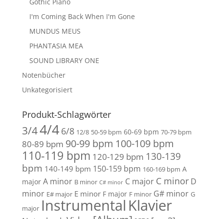
Gothic Piano
I'm Coming Back When I'm Gone
MUNDUS MEUS
PHANTASIA MEA
SOUND LIBRARY ONE
Notenbücher
Unkategorisiert
Produkt-Schlagwörter
4/4
3/4
6/8
60-69 bpm
12/8
50-59 bpm
70-79 bpm
90-99 bpm
100-109 bpm
80-89 bpm
110-119 bpm
130-139
120-129 bpm
bpm
150-159 bpm
140-149 bpm
A
160-169 bpm
C minor
A minor
C major
D
major
B minor
C# minor
minor
G# minor
E minor
F major
E# major
F minor
G
Instrumental
Klavier
major