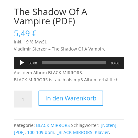
The Shadow Of A
Vampire (PDF)
5,49
€
inkl. 19 % MwSt.
Vladimir Sterzer – The Shadow Of A Vampire
Audio-
00:00
00:00
Player
Aus dem Album BLACK MIRRORS.
BLACK MIRRORS ist auch als mp3 Album erhältlich.
The
In den Warenkorb
Shadow
Of
A
Vampire
Kategorie:
BLACK MIRRORS
Schlagwörter:
[Noten]
,
(PDF)
[PDF]
,
100-109 bpm
,
_BLACK MIRRORS
,
Klavier
,
Menge