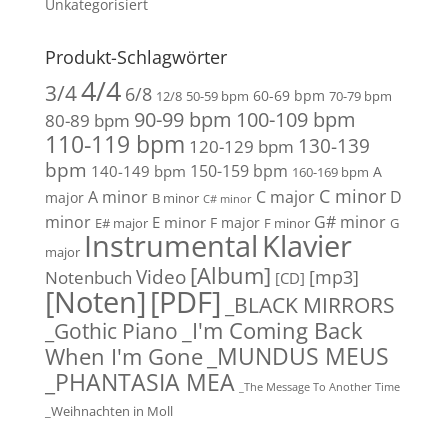
Unkategorisiert
Produkt-Schlagwörter
4/4
3/4
6/8
60-69 bpm
12/8
50-59 bpm
70-79 bpm
90-99 bpm
100-109 bpm
80-89 bpm
110-119 bpm
130-139
120-129 bpm
bpm
150-159 bpm
140-149 bpm
A
160-169 bpm
C minor
A minor
C major
D
major
B minor
C# minor
minor
G# minor
E minor
F major
E# major
F minor
G
Instrumental
Klavier
major
[Album]
Video
[mp3]
Notenbuch
[CD]
[Noten]
[PDF]
_BLACK MIRRORS
_Gothic Piano
_I'm Coming Back
_MUNDUS MEUS
When I'm Gone
_PHANTASIA MEA
_The Message To Another Time
_Weihnachten in Moll