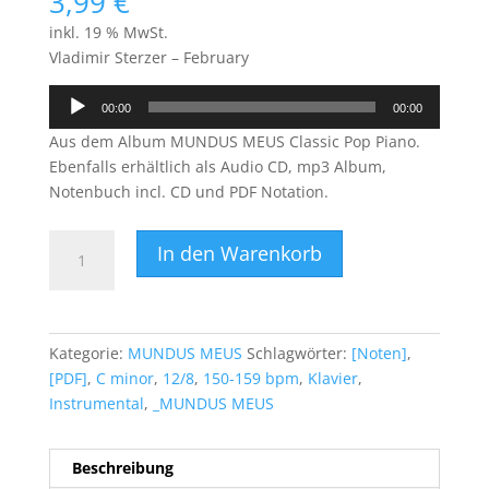
3,99
€
inkl. 19 % MwSt.
Vladimir Sterzer – February
Audio-
00:00
00:00
Player
Aus dem Album MUNDUS MEUS Classic Pop Piano.
Ebenfalls erhältlich als Audio CD, mp3 Album,
Notenbuch incl. CD und PDF Notation.
February
In den Warenkorb
(PDF)
Menge
Kategorie:
MUNDUS MEUS
Schlagwörter:
[Noten]
,
[PDF]
,
C minor
,
12/8
,
150-159 bpm
,
Klavier
,
Instrumental
,
_MUNDUS MEUS
Beschreibung