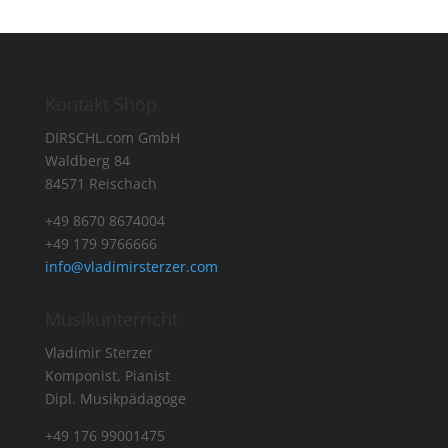
Kontakt Shop
DIRSCHL.com GmbH
Waldberg 84
84571 Reischach
+49 8670 8674004
+49 179 9766666
info@vladimirsterzer.com
Musikunterricht
Vladimir Sterzer
Komponist, Pianist
Dipl. Musikpädagoge
+49 176 99001475