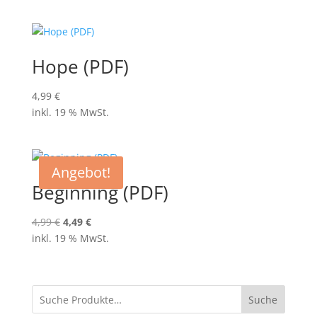
Hope (PDF)
4,99
€
inkl. 19 % MwSt.
Angebot!
Beginning (PDF)
Ursprünglicher
Aktueller
4,99
€
4,49
€
Preis
Preis
inkl. 19 % MwSt.
war:
ist:
4,99 €
4,49 €.
Suche