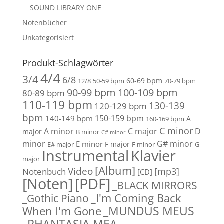
SOUND LIBRARY ONE
Notenbücher
Unkategorisiert
Produkt-Schlagwörter
4/4
3/4
6/8
60-69 bpm
12/8
50-59 bpm
70-79 bpm
90-99 bpm
100-109 bpm
80-89 bpm
110-119 bpm
130-139
120-129 bpm
bpm
150-159 bpm
140-149 bpm
A
160-169 bpm
C minor
A minor
C major
D
major
B minor
C# minor
minor
G# minor
E minor
F major
E# major
F minor
G
Instrumental
Klavier
major
[Album]
Video
[mp3]
Notenbuch
[CD]
[Noten]
[PDF]
_BLACK MIRRORS
_Gothic Piano
_I'm Coming Back
_MUNDUS MEUS
When I'm Gone