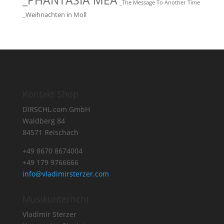
_PHANTASIA MEA
_The Message To Another Time
_Weihnachten in Moll
Kontakt Shop
DIRSCHL.com GmbH
Waldberg 84
84571 Reischach
+49 8670 8674004
+49 179 9766666
info@vladimirsterzer.com
Musikunterricht
Vladimir Sterzer