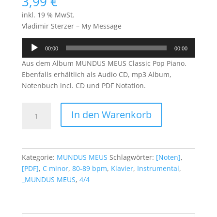
3,99
€
inkl. 19 % MwSt.
Vladimir Sterzer – My Message
Audio-
00:00
00:00
Player
Aus dem Album MUNDUS MEUS Classic Pop Piano.
Ebenfalls erhältlich als Audio CD, mp3 Album,
Notenbuch incl. CD und PDF Notation.
My
In den Warenkorb
Message
(PDF)
Menge
Kategorie:
MUNDUS MEUS
Schlagwörter:
[Noten]
,
[PDF]
,
C minor
,
80-89 bpm
,
Klavier
,
Instrumental
,
_MUNDUS MEUS
,
4/4