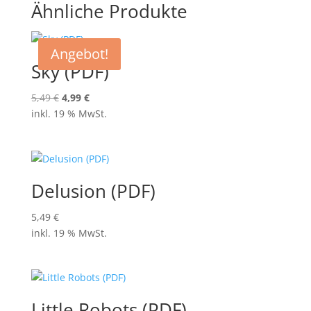
Ähnliche Produkte
Angebot!
Sky (PDF)
Ursprünglicher
Aktueller
5,49
€
4,99
€
Preis
Preis
inkl. 19 % MwSt.
war:
ist:
5,49 €
4,99 €.
Delusion (PDF)
5,49
€
inkl. 19 % MwSt.
Little Robots (PDF)