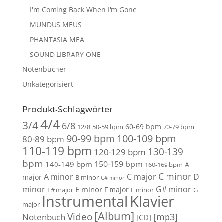
I'm Coming Back When I'm Gone
MUNDUS MEUS
PHANTASIA MEA
SOUND LIBRARY ONE
Notenbücher
Unkategorisiert
Produkt-Schlagwörter
4/4
3/4
6/8
60-69 bpm
12/8
50-59 bpm
70-79 bpm
90-99 bpm
100-109 bpm
80-89 bpm
110-119 bpm
130-139
120-129 bpm
bpm
150-159 bpm
140-149 bpm
A
160-169 bpm
C minor
A minor
C major
D
major
B minor
C# minor
minor
G# minor
E minor
F major
E# major
F minor
G
Instrumental
Klavier
major
[Album]
Video
[mp3]
Notenbuch
[CD]