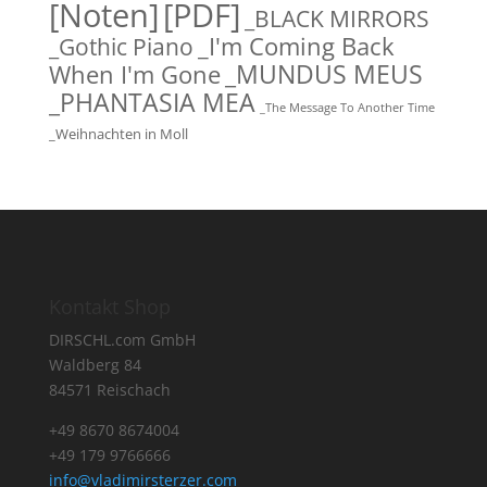
[Noten]
[PDF]
_BLACK MIRRORS
_Gothic Piano
_I'm Coming Back
_MUNDUS MEUS
When I'm Gone
_PHANTASIA MEA
_The Message To Another Time
_Weihnachten in Moll
Kontakt Shop
DIRSCHL.com GmbH
Waldberg 84
84571 Reischach
+49 8670 8674004
+49 179 9766666
info@vladimirsterzer.com