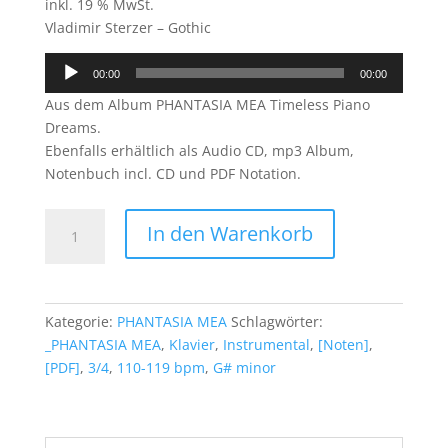
inkl. 19 % MwSt.
Vladimir Sterzer – Gothic
Audio-
00:00
00:00
Player
Aus dem Album PHANTASIA MEA Timeless Piano
Dreams.
Ebenfalls erhältlich als Audio CD, mp3 Album,
Notenbuch incl. CD und PDF Notation.
Gothic
In den Warenkorb
(PDF)
Menge
Kategorie:
PHANTASIA MEA
Schlagwörter:
_PHANTASIA MEA
,
Klavier
,
Instrumental
,
[Noten]
,
[PDF]
,
3/4
,
110-119 bpm
,
G# minor