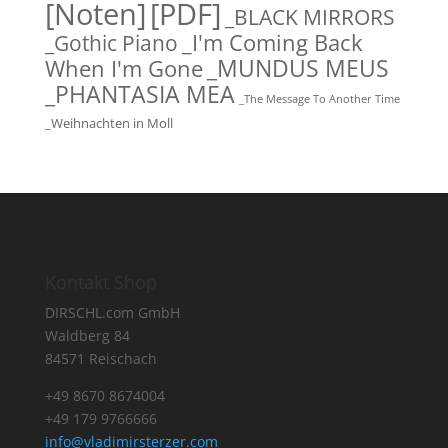
[Noten]
[PDF]
_BLACK MIRRORS
_Gothic Piano
_I'm Coming Back
_MUNDUS MEUS
When I'm Gone
_PHANTASIA MEA
_The Message To Another Time
_Weihnachten in Moll
Kontakt Shop
DIRSCHL.com GmbH
Waldberg 84
84571 Reischach
+49 8670 8674004
+49 179 9766666
info@vladimirsterzer.com