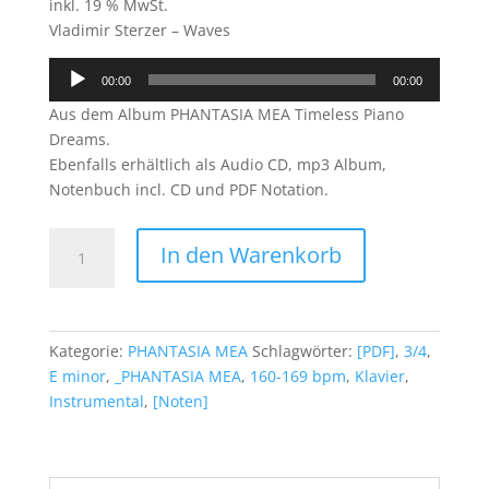
inkl. 19 % MwSt.
Vladimir Sterzer – Waves
Audio-
00:00
00:00
Player
Aus dem Album PHANTASIA MEA Timeless Piano
Dreams.
Ebenfalls erhältlich als Audio CD, mp3 Album,
Notenbuch incl. CD und PDF Notation.
Waves
In den Warenkorb
(PDF)
Menge
Kategorie:
PHANTASIA MEA
Schlagwörter:
[PDF]
,
3/4
,
E minor
,
_PHANTASIA MEA
,
160-169 bpm
,
Klavier
,
Instrumental
,
[Noten]