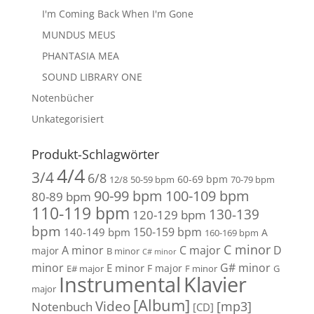
I'm Coming Back When I'm Gone
MUNDUS MEUS
PHANTASIA MEA
SOUND LIBRARY ONE
Notenbücher
Unkategorisiert
Produkt-Schlagwörter
4/4
3/4
6/8
60-69 bpm
12/8
50-59 bpm
70-79 bpm
90-99 bpm
100-109 bpm
80-89 bpm
110-119 bpm
130-139
120-129 bpm
bpm
150-159 bpm
140-149 bpm
A
160-169 bpm
C minor
A minor
C major
D
major
B minor
C# minor
minor
G# minor
E minor
F major
E# major
F minor
G
Instrumental
Klavier
major
[Album]
Video
[mp3]
Notenbuch
[CD]