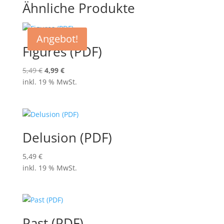
Ähnliche Produkte
Angebot!
Figures (PDF)
Ursprünglicher
Aktueller
5,49
€
4,99
€
Preis
Preis
inkl. 19 % MwSt.
war:
ist:
5,49 €
4,99 €.
Delusion (PDF)
5,49
€
inkl. 19 % MwSt.
Past (PDF)